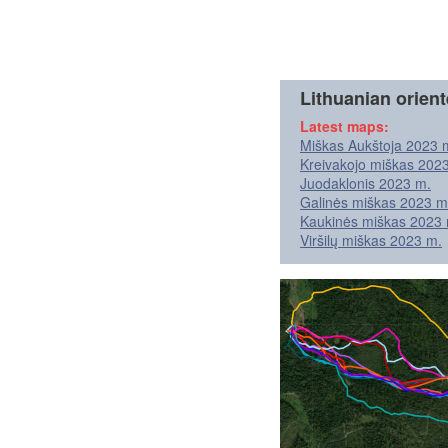
Lithuanian orien
Latest maps:
Miškas Aukštoja 2023 
Kreivakojo miškas 202
Juodaklonis 2023 m.
Galinės miškas 2023 m
Kaukinės miškas 2023 
Viršilų miškas 2023 m.
Vytautas Beliūnas
11:06 (5)
+01
Mantas Mendelevičius
12:34 (12)
+02
Gediminas Misius
14:36 (17)
+04
Marius Astrauskas
11:36 (6)
+01
Tadas Kireilis
13:17 (13)
+03
Andrius Jasiūnas
15:21 (19)
+05
Adomas Časas
12:17 (9)
+02
Aras Petrevičius
15:08 (18)
+05
Kristina Masevičiūtė
16:16 (20)
+06
Edvardas Ščerbavičius
12:30 (10)
+02
Siarhei Vasilyeu
12:17 (9)
+02
Marius Kantautas
11:36 (6)
+01