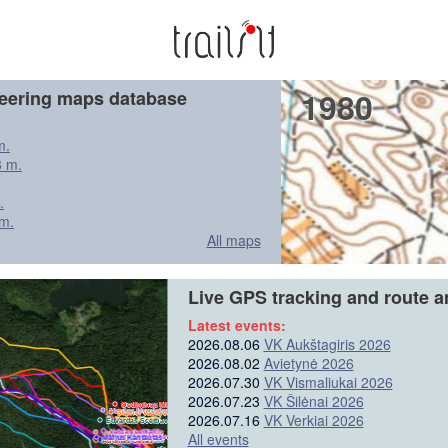
1980
teering maps database
m.
3 m.
.
m.
All maps
:09
1963 m
Live GPS tracking and route a
:37
2040 m
:39
2206 m
Latest events:
:39
2012 m
2026.08.06
VK Aukštagiris 2026
:20
2355 m
:24
2227 m
2026.08.02
Avietynė 2026
:20
2129 m
2026.07.30
VK Vismaliukai 2026
:11
2202 m
2026.07.23
VK Šilėnai 2026
:19
2113 m
Gediminas Misius
Mantas Mendelevičius
Siarhei Vasilyeu
:33
2229 m
2026.07.16
VK Verkiai 2026
Tadas Kireilis
Edvardas Ščerbavičius
:20
2107 m
Valdas Lelkaitis
Vytautas Beliūnas
All events
Kristina Masevičiūtė
Marius Kantautas
Marius Astrauskas
Adomas Časas
:39
2063 m