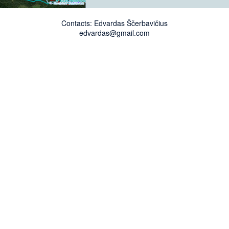
Aras Petrevičius
Andrius Jasiūnas
:26
2062 m
Contacts: Edvardas Ščerbavičius
edvardas@gmail.com