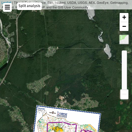
Leaflet
| Tiles © Esri — Source: Esri, i-cubed, USDA, USGS, AEX, GeoEye, Getmapping,
Split analysis
Aerogrid, IGN, IGP, UPR-EGP, and the GIS User Community
+
−